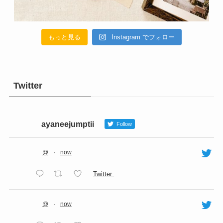
もっと見る
Instagram でフォロー
Twitter
ayaneejumptii
Follow
@
·
now
Twitter
@
·
now